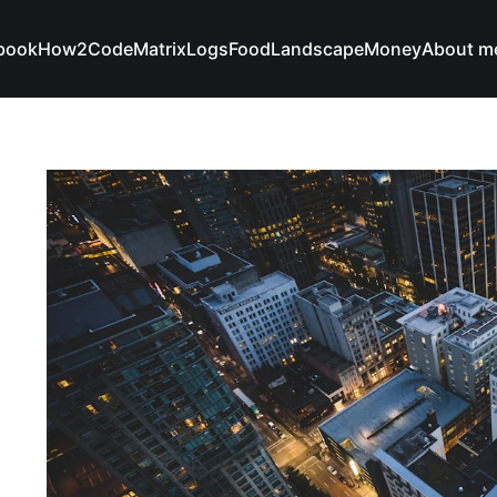
book
How2Code
Matrix
Logs
Food
Landscape
Money
About m