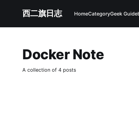
西二旗日志
Home
Category
Geek Guide
Docker Note
A collection of 4 posts