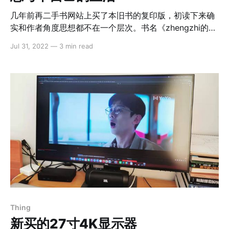
几年前再二手书网站上买了本旧书的复印版，初读下来确
实和作者角度思想都不在一个层次。书名《zhengzhi的人
生》，读这个也是当时追风。最近生活一团糟，突然又想
Jul 31, 2022
—
3 min read
起这本书： 先少摘几段： 生活在这个世界上的人，有的
是弱者，有的是强者；有的要别人来设定目标，有的给别
人设定目标；有的需要感情支持生活，有的需要意志支持
生活。 要在生命流失的过程中，尽量地实现自己的理想和
意志，完成人的选择，这将是有价值的生命。历史在一年
一年地过往，生命在一天一天地减少。对个人来说是这
样，但是对整个人类来说，历史在一年一年地延长，生命
在一天一天地增加。 多年来养成一种习惯，或者说不得不
养成这样的习惯，就是在夜深人静的时候，静静地思考一
天来的经历。 近来，工作平淡无奇，没有太多激情投入，
机械的进行着，自我管理与积极性明显降低。感情生活像
一滩泥水，都不知道该甩谁身上。烦恼愈多，思考越多。
联想到书中作者所分享的情景，自愧不如，我的烦恼是有
Thing
多么低级。 * 有工作，但是没事业。自以为工作能力超过
新买的27寸4K显示器
90%的人，但是很难有带入感，获得感。做再好也难以唤