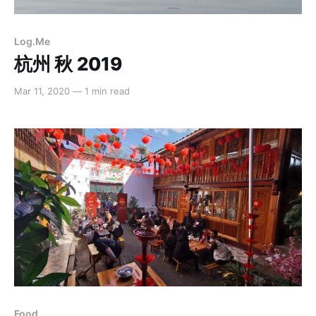
Log.Me
杭州 秋 2019
Mar 11, 2020
—
1 min read
Food