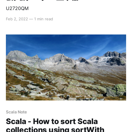
起最开始的激情。 * 有爱好
U2720QM
Feb 2, 2022
—
1 min read
Scala Note
Scala - How to sort Scala
collections using sortWith