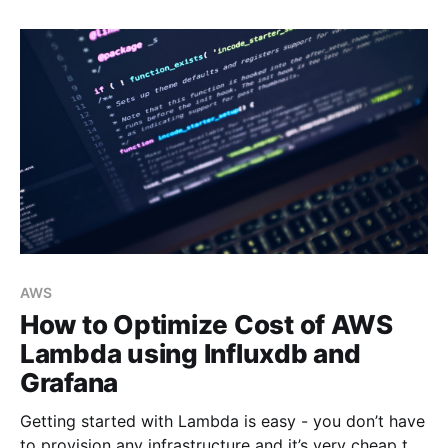
Management System，关系数据库管理系统) 应用软
件。
AWS
How to Optimize Cost of AWS
Lambda using Influxdb and
Grafana
Getting started with Lambda is easy - you don’t have
to provision any infrastructure and it’s very cheap to