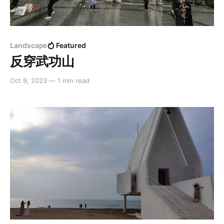
Landscape
Featured
反穿武功山
Oct 9, 2023
—
1 min read