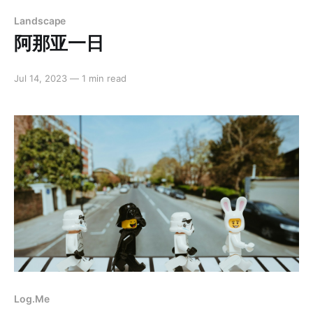
Landscape
阿那亚一日
Jul 14, 2023
—
1 min read
Log.Me