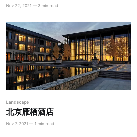
Nov 22, 2021
—
3 min read
Landscape
北京雁栖酒店
Nov 7, 2021
—
1 min read