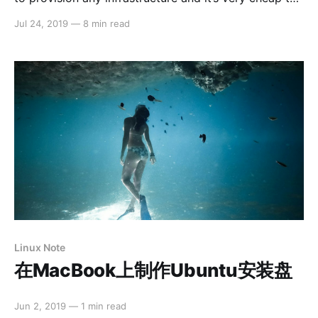
have something useful up and running. But t’s very
Jul 24, 2019
—
8 min read
easy to start with inefficiencies that go unnoticed.
Linux Note
在MacBook上制作Ubuntu安装盘
Jun 2, 2019
—
1 min read