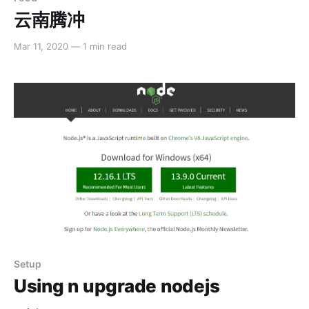
云南腾冲
Mar 11, 2020
—
1 min read
Setup
Using n upgrade nodejs