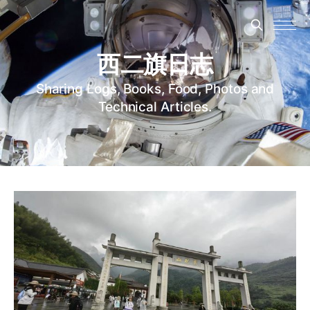
西二旗日志
Sharing Logs, Books, Food, Photos and
Technical Articles.