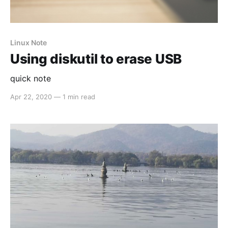
Linux Note
Using diskutil to erase USB
quick note
Apr 22, 2020
—
1 min read